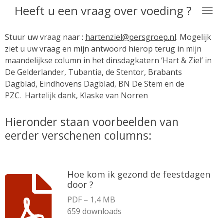
Heeft u een vraag over voeding ?
Ga
direct
naar
Stuur uw vraag naar :
hartenziel@persgroep.nl
. Mogelijk
de
ziet u uw vraag en mijn antwoord hierop terug in mijn
hoofdinhoud
maandelijkse column in het dinsdagkatern ‘Hart & Ziel’ in
De Gelderlander, Tubantia, de Stentor, Brabants
Dagblad, Eindhovens Dagblad, BN De Stem en de
PZC. Hartelijk dank, Klaske van Norren
Hieronder staan voorbeelden van
eerder verschenen columns:
Hoe kom ik gezond de feestdagen
door ?
PDF – 1,4 MB
659 downloads